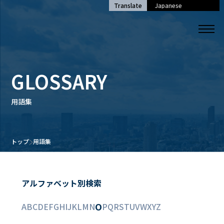
Translate
GLOSSARY
用語集
トップ
用語集
アルファベット別検索
O
A
B
C
D
E
F
G
H
I
J
K
L
M
N
P
Q
R
S
T
U
V
W
X
Y
Z