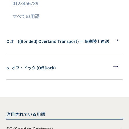
0
1
2
3
4
5
6
7
8
9
すべての用語
OLT ((Bonded) Overland Transport) ＝ 保税陸上運送
o_オフ・ドック (Off Dock)
注目されている用語
SC (Service Contract)