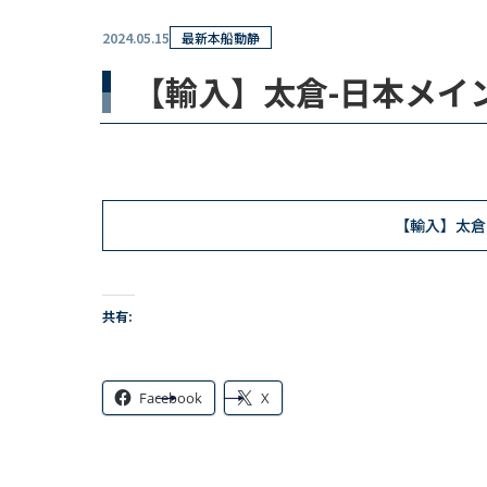
2024.05.15
最新本船動静
【輸入】太倉-日本メイン
【輸入】太倉
共有:
Facebook
X