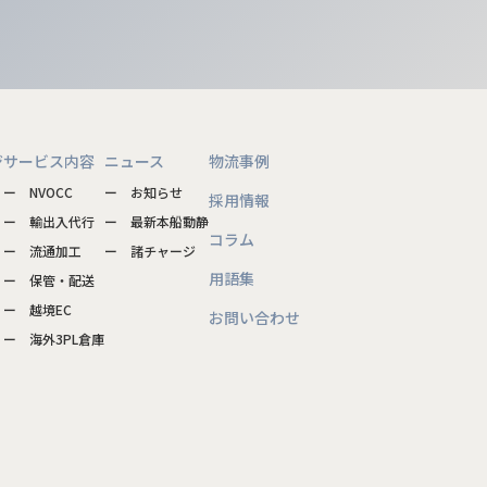
ジ
サービス内容
ニュース
物流事例
ー NVOCC
ー お知らせ
採用情報
ー 輸出入代行
ー 最新本船動静
コラム
ー 流通加工
ー 諸チャージ
用語集
ー 保管・配送
ー 越境EC
お問い合わせ
ー 海外3PL倉庫