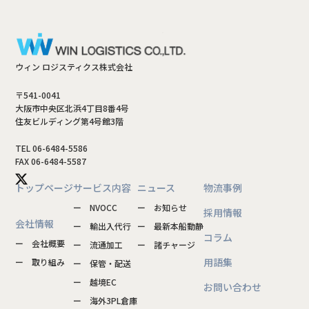
ウィン ロジスティクス株式会社
〒541-0041
大阪市中央区北浜4丁目8番4号
住友ビルディング第4号館3階
TEL 06-6484-5586
FAX 06-6484-5587
トップページ
サービス内容
ニュース
物流事例
ー NVOCC
ー お知らせ
採用情報
会社情報
ー 輸出入代行
ー 最新本船動静
コラム
ー 会社概要
ー 流通加工
ー 諸チャージ
用語集
ー 取り組み
ー 保管・配送
ー 越境EC
お問い合わせ
ー 海外3PL倉庫