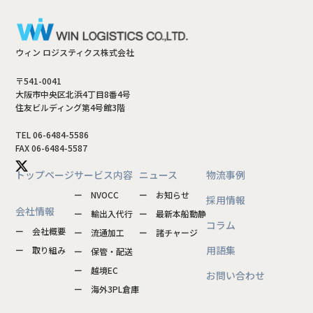
ウィン ロジスティクス株式会社
〒541-0041
大阪市中央区北浜4丁目8番4号
住友ビルディング第4号館3階
TEL 06-6484-5586
FAX 06-6484-5587
トップページ
サービス内容
ニュース
物流事例
ー NVOCC
ー お知らせ
採用情報
会社情報
ー 輸出入代行
ー 最新本船動静
コラム
ー 会社概要
ー 流通加工
ー 諸チャージ
用語集
ー 取り組み
ー 保管・配送
ー 越境EC
お問い合わせ
ー 海外3PL倉庫