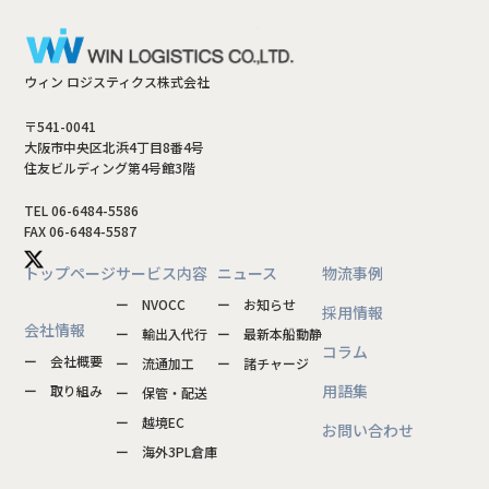
ウィン ロジスティクス株式会社
〒541-0041
大阪市中央区北浜4丁目8番4号
住友ビルディング第4号館3階
TEL 06-6484-5586
FAX 06-6484-5587
トップページ
サービス内容
ニュース
物流事例
ー NVOCC
ー お知らせ
採用情報
会社情報
ー 輸出入代行
ー 最新本船動静
コラム
ー 会社概要
ー 流通加工
ー 諸チャージ
用語集
ー 取り組み
ー 保管・配送
ー 越境EC
お問い合わせ
ー 海外3PL倉庫