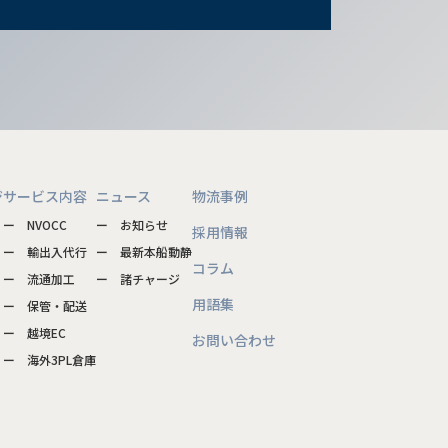
ジ
サービス内容
ニュース
物流事例
ー NVOCC
ー お知らせ
採用情報
ー 輸出入代行
ー 最新本船動静
コラム
ー 流通加工
ー 諸チャージ
用語集
ー 保管・配送
ー 越境EC
お問い合わせ
ー 海外3PL倉庫